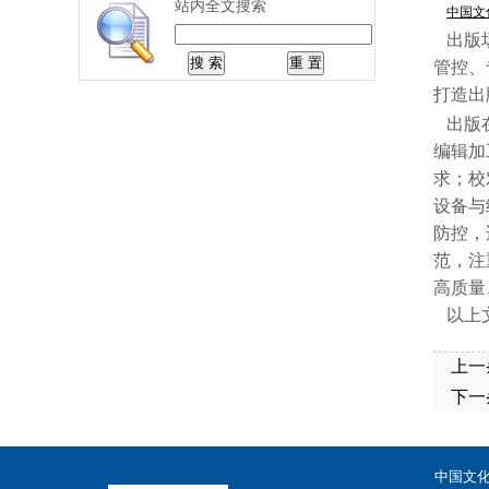
站内全文搜索
中国文
出版场
管控、
打造出
出版在
编辑加
求；校
设备与
防控，
范，注
高质量
以上
上一
下一
中国文