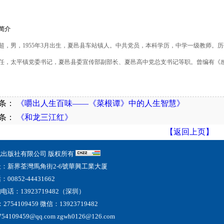
简介
超，男，1955年3月出生，夏邑县车站镇人。中共党员，本科学历，中学一级教师。
任，太平镇党委书记，夏邑县委宣传部副部长、夏邑高中党总支书记等职。曾编有《
条：
《嚼出人生百味——《菜根谭》中的人生智慧》
条：
《和龙三江红》
【返回上页】
化出版社有限公司 版权所有
址
：
新界荃灣馬角街2-6號華興工業大厦
00852-44431662
话：13923719482（深圳）
754109459 微信：13923719482
4109459@qq.com zgwh0126@126.com