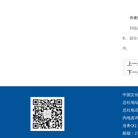
作者
刘远
长、副主
书。
上一
下一
中国文
总社地
总社电话：
内地咨询电
业务QQ：2
邮箱：275