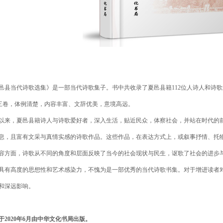
邑县当代诗歌选集》是一部当代诗歌集子。书中共收录了夏邑县籍112位人诗人和诗歌爱
)三卷，体例清楚，内容丰富、文辞优美，意境高远。
以来，夏邑县籍诗人与诗歌爱好者，深入生活，贴近民众，体察社会，并站在时代的
息，且富有文采与真情实感的诗歌作品。这些作品，在表达方式上，或叙事抒情、托
容方面，诗歌从不同的角度和层面反映了当今的社会现状与民生，讴歌了社会的进步
具有高度的思想性和艺术感染力，不愧为是一部优秀的当代诗歌书集。对于增进读者
和深远影响。
于2020年6月由中华文化书局出版。