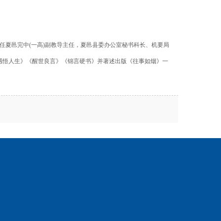
历任夏邑完中(一高)副教导主任，夏邑县委办公室秘书科长、机要局
感悟人生》《醒世良言》《锦言硬书》并著述出版《往事如烟》一