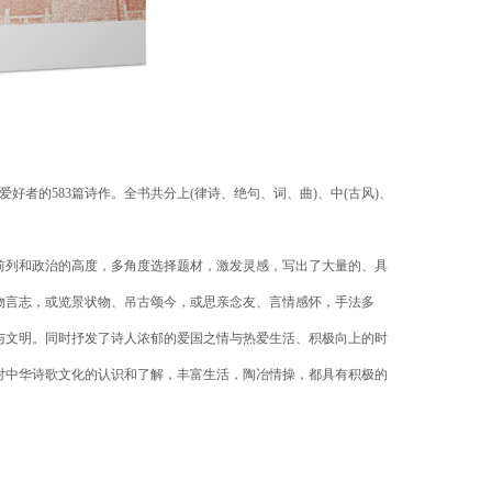
好者的583篇诗作。全书共分上(律诗、绝句、词、曲)、中(古风)、
前列和政治的高度，多角度选择题材，激发灵感，写出了大量的、具
物言志，或览景状物、吊古颂今，或思亲念友、言情感怀，手法多
与文明。同时抒发了诗人浓郁的爱国之情与热爱生活、积极向上的时
对中华诗歌文化的认识和了解，丰富生活，陶冶情操，都具有积极的