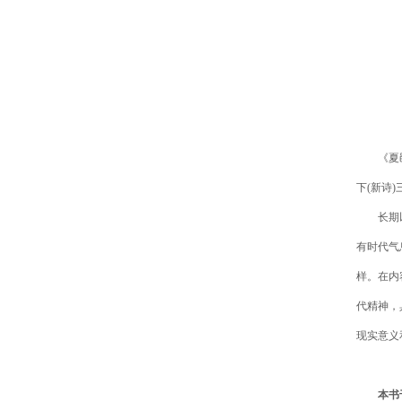
《夏
下(新诗
长期
有时代气
样。在内
代精神，
现实意义
本书