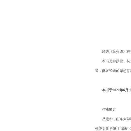
经典《菜根谭》在
本书另辟蹊径，从
等，阐述经典的思想意
本书于2020年6
作者简介
吕建华，山东大学
传统文化学研社;编著