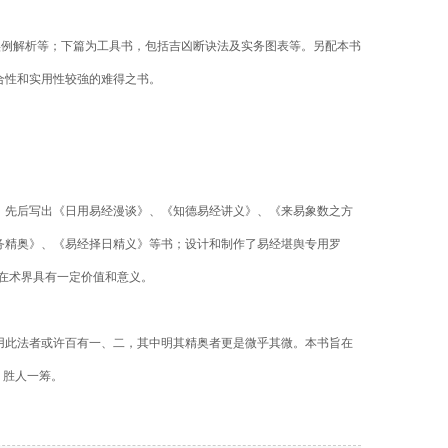
实例解析等；下篇为工具书，包括吉凶断诀法及实务图表等。另配本书
合性和实用性较強的难得之书。
，先后写出《日用易经漫谈》、《知德易经讲义》、《来易象数之方
务精奥》、《易经择日精义》等书；设计和制作了易经堪舆专用罗
在术界具有一定价值和意义。
用此法者或许百有一、二，其中明其精奥者更是微乎其微。本书旨在
，胜人一筹。