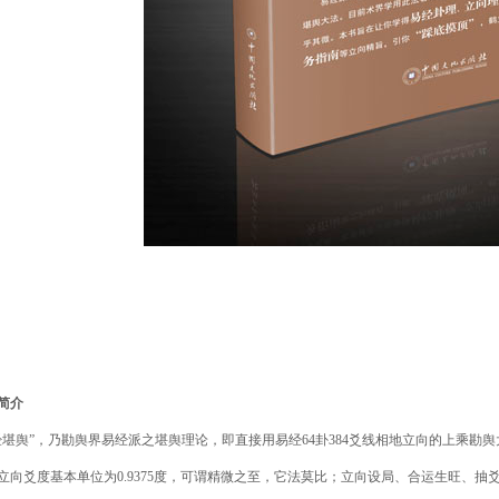
简介
经堪舆”，乃勘舆界易经派之堪舆理论，即直接用易经
64
卦
384
爻线相地立向的上乘勘舆
立向爻度基本单位为
0.9375
度，可谓精微之至，它法莫比；立向设局、合运生旺、抽