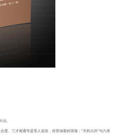
大法。
爻合度、三才相通等是受人追崇，倍受倾慕的强项；
“
天机出卦
”
与六亲