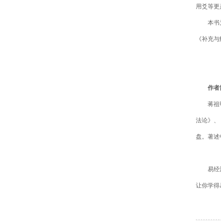
用爻等更
本书
《补充与
作者
蒋祖
法论》、
盘。著述
易经
让你学得