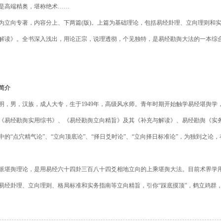
是高端精奥，堪称绝术
……
为立向专著，内容分上、下两篇
(
版
)
。上篇为基础理论，包括易经卦理、立向理则和
解读》。全书深入浅出，用论正宗，说理透彻，个见独特，是易经勘舆大法的一本综
简介
明，男，汉族，成人大专，生于
1949
年，高级风水师。青年时期开始触学易经堪舆学
《易经勘舆实用综书》、《易经勘舆立向精旨》及其《补充与解读》、易经勘舆《实
中的
“
点穴精气论
”
、
“
立向顶底论
”
、
“
择日爻时论
”
、
“
立向择日标准论
”
，为独到之论，
派堪舆理论，是用易经六十四卦三百八十四爻相地立向的上乘堪舆大法。目前术界学
易经卦理、立向理则、格局标准和实务指南等立向精旨，引你“踩底摸顶”，鹤立鸡群