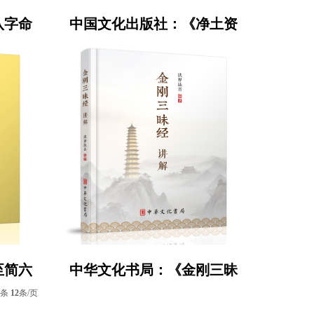
八字命
中国文化出版社：《净土资
至简六
中华文化书局：《金刚三昧
条
12
条/页