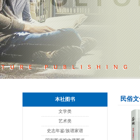
民俗文
本社图书
文学类
艺术类
史志年鉴/族谱家谱