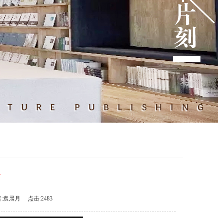
》
:袁晨月 点击:2483