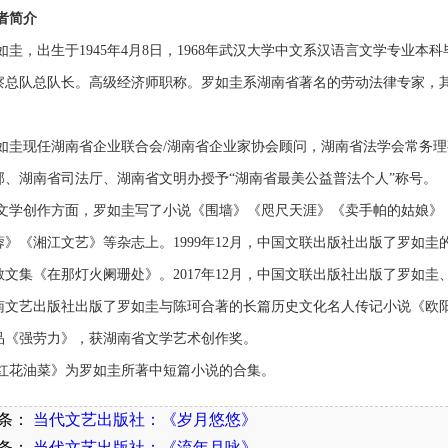
者简介
如圭，出生于
1945年4月8日，1968年武汉大学中文系汉语言文学专
察总队总队长。高级经济师职称。罗如圭系湖南省著名的劳动法律专家，其名录
如圭现任湖南省企业联合会
/湖南省企业家协会顾问，湖南省法学会常务理
部、湖南省司法厅、湖南省文明办授予“湖南省最美公益普法个人”称号。
文学创作方面，罗如圭写了小说《围墙》《咫尺天涯》《卖手帕的姑娘》
蓉》《湘江文艺》等杂志上。
1999年12月，中国文联出版社出版了罗如圭
散文集《在那灯火阑珊处》。2017年12月，中国文联出版社出版了罗如圭
南文艺出版社出版了罗如圭与陈珂合著的长篇历史文化名人传记小说《欧阳予
品《强劳力》，获湖南省文学艺术创作奖。
红花油菜》为罗如圭所著中短篇小说的合集。
条：
当代文艺出版社：《岁月悠悠》
条：
当代文艺出版社：《流年月咏》