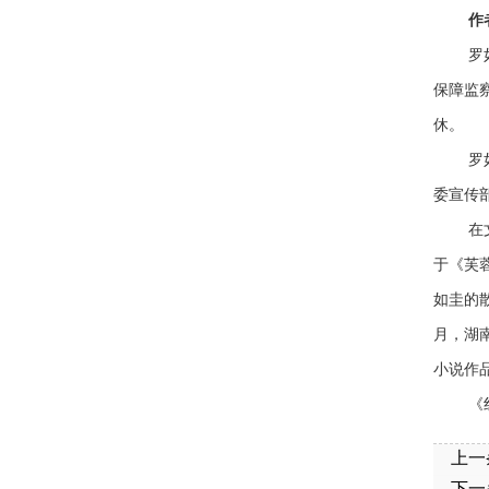
作
罗
保障监
休。
罗
委宣传
在
于《芙
如圭的
月，湖
小说作
《
上一
下一