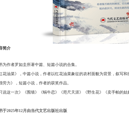
容简介
书为作者罗如圭所著中篇、短篇小说的合集。
红花油菜》，中篇小说，作者以红花油菜象征的农村面貌为背景，叙写和
强劳力》，短篇小说，作者的获奖作品。
只说这一次》《围墙》《蜗牛恋》《咫尺天涯》《野生花》《卖手帕的姑
书于
202
5
年
12
月由
当代文艺出版社
出版