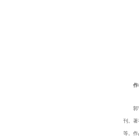
作
郭
刊。著
等。作