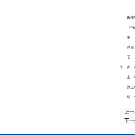
编者
《书
主 
副主
委 
李 杰 
主 
副主
编 
上一
下一