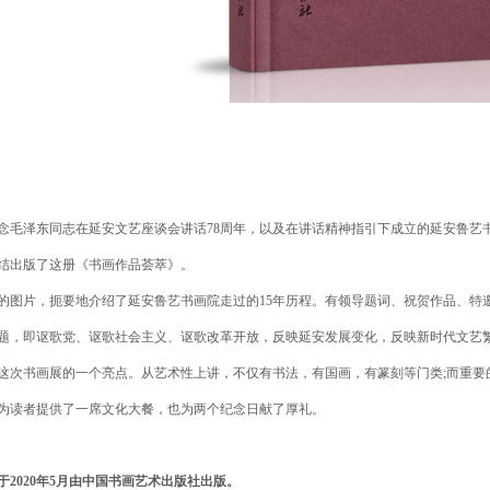
念毛泽东同志在延安文艺座谈会讲话78周年，以及在讲话精神指引下成立的延安鲁艺
结出版了这册《书画作品荟萃》。
的图片，扼要地介绍了延安鲁艺书画院走过的15年历程。有领导题词、祝贺作品、特
题，即讴歌党、讴歌社会主义、讴歌改革开放，反映延安发展变化，反映新时代文艺
这次书画展的一个亮点。从艺术性上讲，不仅有书法，有国画，有篆刻等门类;而重要
为读者提供了一席文化大餐，也为两个纪念日献了厚礼。
于2020年5月由中国书画艺术出版社出版。