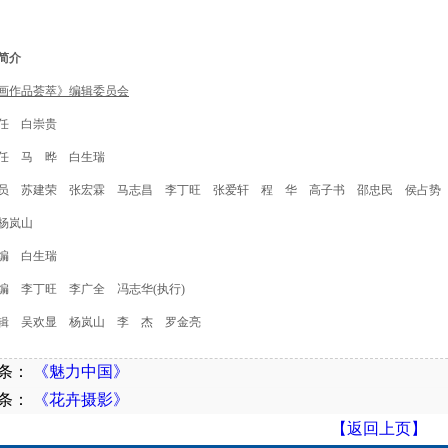
简介
画作品荟萃》编辑委员会
任 白崇贵
任 马 晔 白生瑞
员 苏建荣 张宏霖 马志昌 李丁旺 张爱轩 程 华
高子书 邵忠民 侯占势
杨岚山
编 白生瑞
编 李丁旺 李广全 冯志华(执行)
辑 吴欢显 杨岚山 李 杰 罗金亮
条：
《魅力中国》
条：
《花卉摄影》
【返回上页】